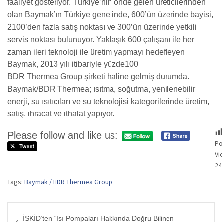
faaliyet gösteriyor. Türkiye’nin önde gelen üreticilerinden
olan Baymak’ın Türkiye genelinde, 600’ün üzerinde bayisi,
2100’den fazla satış noktası ve 300’ün üzerinde yetkili
servis noktası bulunuyor. Yaklaşık 600 çalışanı ile her
zaman ileri teknoloji ile üretim yapmayı hedefleyen
Baymak, 2013 yılı itibariyle yüzde100
BDR Thermea Group şirketi haline gelmiş durumda.
Baymak/BDR Thermea; ısıtma, soğutma, yenilenebilir
enerji, su ısıtıcıları ve su teknolojisi kategorilerinde üretim,
satış, ihracat ve ithalat yapıyor.
Please follow and like us:
Po
Vi
24
Tags:
Baymak / BDR Thermea Group
Yazı
İSKİD’ten “Isı Pompaları Hakkında Doğru Bilinen