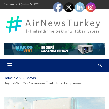
Skip
Çarşamba, Ağustos 5, 2026
to
content
AirNewsTurkey – İklimlendirme Sektörü Haber Sitesi
Home
2026
Mayıs
Baymak’tan Yaz Sezonuna Özel Klima Kampanyası