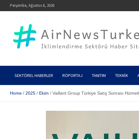
Skip
Perşembe, Ağustos 6, 2026
to
content
AirNewsTurkey – İklimlendirme Sektörü Haber Sitesi
SEKTÖREL HABERLER
RÖPORTAJ
TANITIM
TEKNIK
Home
2025
Ekim
Vaillant Group Türkiye Satış Sonrası Hizmet