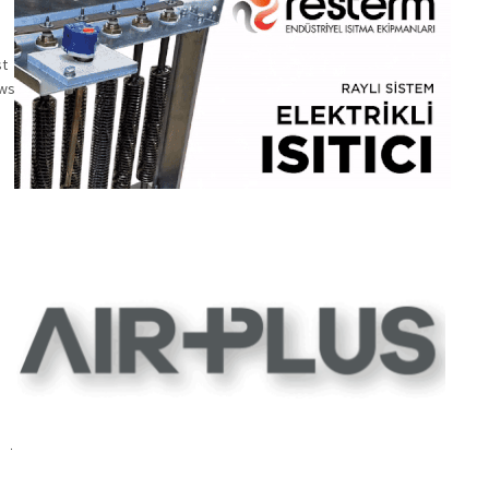
st
ws:
6