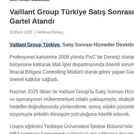
Vaillant Group Türkiye Satış Sonrası
Gartel Atandı
22 Ekim 2025
AirNewsTurkey
Vaillant Group Türkiye
, Satış Sonrası Hizmetler Direkt
Profesyonel kariyerine 2008 yılında PwC’de Denetçi olara
bünyesine katılarak Mali İşler departmanında önemli soruml
İhracat Bölgesi Controlling Müdürü olarak görev yapan Gart
önemli katkılar sağladı.
Haziran 2025 itibarı ile Vaillant Group’ta Satış Sonrası Hi
ve operasyonel mükemmeliyet odaklı yaklaşımıyla; stratejik
hedefler doğrultusunda yönlendirme, sonuç odaklı çözümler
vizyonuyla şirketin dönüşüm yolculuğuna liderlik edecek.
Lisans eğitimini Yeditepe Üniversitesi İşletme Bölümü’n
MBA programı kapsamında yüksek lisans eğitimine devam 