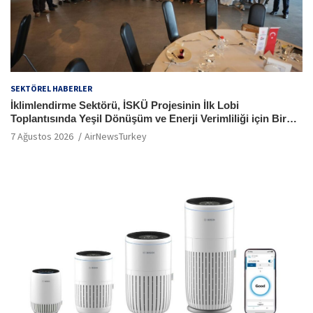
SEKTÖREL HABERLER
İklimlendirme Sektörü, İSKÜ Projesinin İlk Lobi
Toplantısında Yeşil Dönüşüm ve Enerji Verimliliği için Bir
Araya Geldi
7 Ağustos 2026
AirNewsTurkey