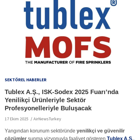
SEKTÖREL HABERLER
Tublex A.Ş., ISK-Sodex 2025 Fuarı’nda
Yenilikçi Ürünleriyle Sektör
Profesyonelleriyle Buluşacak
17 Ekim 2025
AirNewsTurkey
Yangından korunum sektöründe
yenilikçi ve güvenilir
çözümler
sunma vizyonuyla faaliyet gösteren
Tublex A.Ş.
,