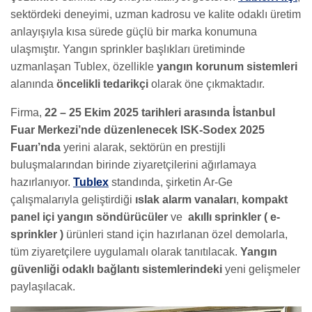
sektördeki deneyimi, uzman kadrosu ve kalite odaklı üretim
anlayışıyla kısa sürede güçlü bir marka konumuna
ulaşmıştır. Yangın sprinkler başlıkları üretiminde
uzmanlaşan Tublex, özellikle
yangın korunum sistemleri
alanında
öncelikli tedarikçi
olarak öne çıkmaktadır.
Firma,
22 – 25 Ekim 2025 tarihleri arasında İstanbul
Fuar Merkezi’nde düzenlenecek ISK-Sodex 2025
Fuarı’nda
yerini alarak, sektörün en prestijli
buluşmalarından birinde ziyaretçilerini ağırlamaya
hazırlanıyor.
Tublex
standında, şirketin Ar-Ge
çalışmalarıyla geliştirdiği
ıslak alarm vanaları
,
kompakt
panel içi yangın
söndürücüler
ve
akıllı sprinkler ( e-
sprinkler )
ürünleri stand için hazırlanan özel demolarla,
tüm ziyaretçilere uygulamalı olarak tanıtılacak.
Yangın
güvenliği odaklı bağlantı sistemlerindeki
yeni gelişmeler
paylaşılacak.