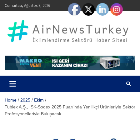
Skip
Cumartesi, Ağustos 8, 2026
to
content
AirNewsTurkey – İklimlendirme Sektörü Haber Sitesi
Home
2025
Ekim
Tublex A.Ş., ISK-Sodex 2025 Fuarı’nda Yenilikçi Ürünleriyle Sektör
Profesyonelleriyle Buluşacak