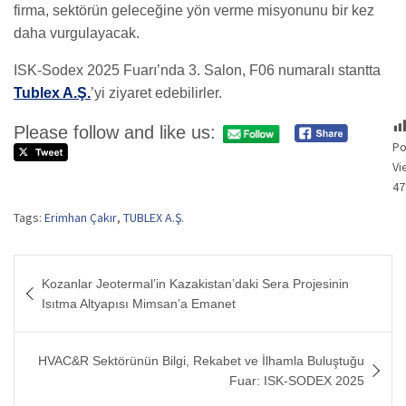
firma, sektörün geleceğine yön verme misyonunu bir kez
daha vurgulayacak.
ISK-Sodex 2025 Fuarı’nda 3. Salon, F06 numaralı stantta
Tublex A.Ş.
’yi ziyaret edebilirler.
Please follow and like us:
Po
Vi
47
Tags:
Erimhan Çakır
,
TUBLEX A.Ş.
Yazı
Kozanlar Jeotermal’in Kazakistan’daki Sera Projesinin
gezinmesi
Isıtma Altyapısı Mimsan’a Emanet
HVAC&R Sektörünün Bilgi, Rekabet ve İlhamla Buluştuğu
Fuar: ISK-SODEX 2025