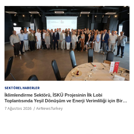
SEKTÖREL HABERLER
İklimlendirme Sektörü, İSKÜ Projesinin İlk Lobi
Toplantısında Yeşil Dönüşüm ve Enerji Verimliliği için Bir
Araya Geldi
7 Ağustos 2026
AirNewsTurkey