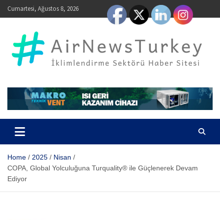
Skip
Cumartesi, Ağustos 8, 2026
to
content
AirNewsTurkey – İklimlendirme Sektörü Haber Sitesi
Home
2025
Nisan
COPA, Global Yolculuğuna Turquality® ile Güçlenerek Devam
Ediyor