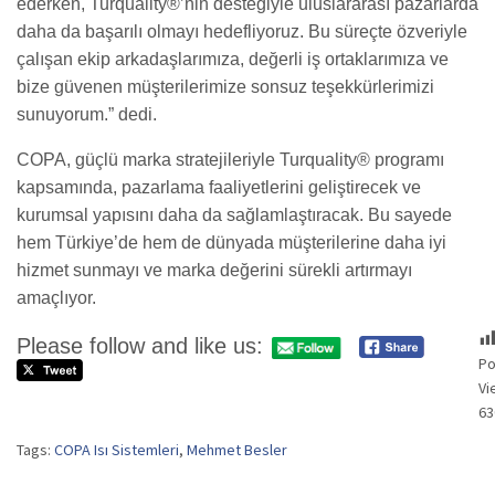
ederken, Turquality®’nin desteğiyle uluslararası pazarlarda
daha da başarılı olmayı hedefliyoruz. Bu süreçte özveriyle
çalışan ekip arkadaşlarımıza, değerli iş ortaklarımıza ve
bize güvenen müşterilerimize sonsuz teşekkürlerimizi
sunuyorum.” dedi.
COPA, güçlü marka stratejileriyle Turquality® programı
kapsamında, pazarlama faaliyetlerini geliştirecek ve
kurumsal yapısını daha da sağlamlaştıracak. Bu sayede
hem Türkiye’de hem de dünyada müşterilerine daha iyi
hizmet sunmayı ve marka değerini sürekli artırmayı
amaçlıyor.
Please follow and like us:
Po
Vi
63
Tags:
COPA Isı Sistemleri
,
Mehmet Besler