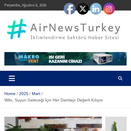
Skip
Perşembe, Ağustos 6, 2026
to
content
AirNewsTurkey – İklimlendirme Sektörü Haber Sitesi
Home
2025
Mart
Wilo, Suyun Geleceği İçin Her Damlayı Değerli Kılıyor