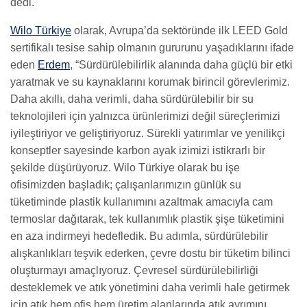
dedi.
Wilo Türkiye
olarak, Avrupa’da sektöründe ilk LEED Gold
sertifikalı tesise sahip olmanın gururunu yaşadıklarını ifade
eden
Erdem
, “Sürdürülebilirlik alanında daha güçlü bir etki
yaratmak ve su kaynaklarını korumak birincil görevlerimiz.
Daha akıllı, daha verimli, daha sürdürülebilir bir su
teknolojileri için yalnızca ürünlerimizi değil süreçlerimizi
iyileştiriyor ve geliştiriyoruz. Sürekli yatırımlar ve yenilikçi
konseptler sayesinde karbon ayak izimizi istikrarlı bir
şekilde düşürüyoruz. Wilo Türkiye olarak bu işe
ofisimizden başladık; çalışanlarımızın günlük su
tüketiminde plastik kullanımını azaltmak amacıyla cam
termoslar dağıtarak, tek kullanımlık plastik şişe tüketimini
en aza indirmeyi hedefledik. Bu adımla, sürdürülebilir
alışkanlıkları teşvik ederken, çevre dostu bir tüketim bilinci
oluşturmayı amaçlıyoruz. Çevresel sürdürülebilirliği
desteklemek ve atık yönetimini daha verimli hale getirmek
için atık hem ofis hem üretim alanlarında atık ayrımını