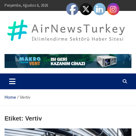
Skip
Perşembe, Ağustos 6, 2026
to
content
AirNewsTurkey – İklimlendirme Sektörü Haber Sitesi
Home
Vertiv
Etiket:
Vertiv