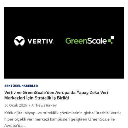
SEKTÖREL HABERLER
Vertiv ve GreenScale’den Avrupa’da Yapay Zeka Veri
Merkezleri İçin Stratejik İş Birliği
16 Ocak 2026
AirNewsTurkey
Kritik dijital altyapı ve süreklilik çözümlerinin global üreticisi Vertiv,
hiper ölçekli veri merkezi kampüsleri geliştiren GreenScale ile
Avrupa’da…