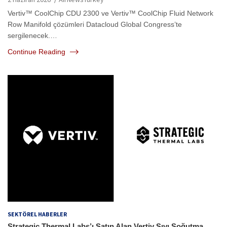
Vertiv™ CoolChip CDU 2300 ve Vertiv™ CoolChip Fluid Network
Row Manifold çözümleri Datacloud Global Congress’te
sergilenecek.…
Continue Reading
SEKTÖREL HABERLER
Strategic Thermal Labs’ı Satın Alan Vertiv Sıvı Soğutma