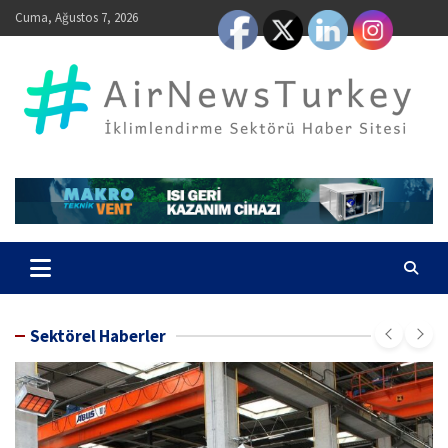
Skip
Cuma, Ağustos 7, 2026
to
content
AirNewsTurkey – İklimlendirme Sektörü Haber Sitesi
Sektörel Haberler