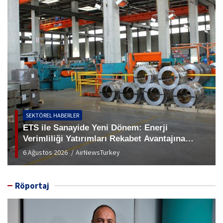
SEKTÖREL HABERLER
TOBB Türkiye İklimlendirme Meclisi
İstanbul’da bir Araya Geldi
5 Ağustos 2026
AirNewsTurkey
Röportaj