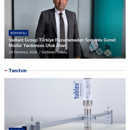
RÖPORTAJ
Vaillant Group Türkiye Pazarlamadan Sorumlu Genel
Müdür Yardımcısı Ufuk Atan
24 Temmuz 2026
AirNewsTurkey
Tanıtım